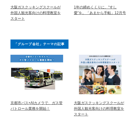
大阪ガスクッキングスクールが
1年の締めくくりに、“すし
外国人観光客向けの料理教室を
愛”を。「あまから手帖」12月号
スタート
「グループ会社」テーマの記事
京都市バス×AIカメラで、ガス管
大阪ガスクッキングスクールが
パトロール業務を開始！
外国人観光客向けの料理教室を
スタート