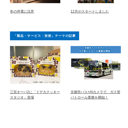
冬の停電に注意
12月がスタートしました
「製品・サービス・技術」テーマの記事
三宮オーパ2に「ドデカクッキー
京都市バス×AIカメラで、ガス管
スタジオ」登場
パトロール業務を開始！