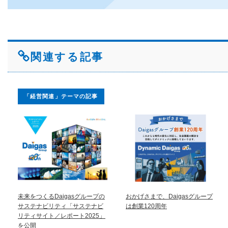
関連する記事
「経営関連」テーマの記事
未来をつくるDaigasグループの
おかげさまで、Daigasグループ
サステナビリティ「サステナビ
は創業120周年
リティサイト／レポート2025」
を公開