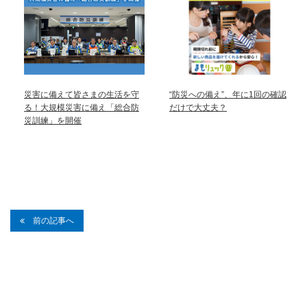
災害に備えて皆さまの生活を守
“防災への備え”、年に1回の確認
る！大規模災害に備え「総合防
だけで大丈夫？
災訓練」を開催
前の記事へ