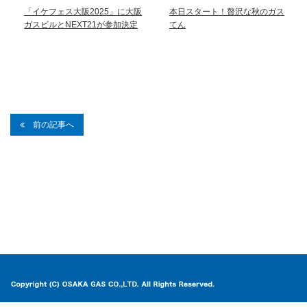
「イケフェス大阪2025」に大阪
本日スタート！贅沢な秋のガス
ガスビルとNEXT21が参加決定
てん
前の記事へ