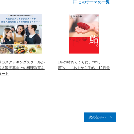
このテーマの一覧
阪ガスクッキングスクールが
1年の締めくくりに、“すし
国人観光客向けの料理教室を
愛”を。「あまから手帖」12月号
タート
次の記事へ