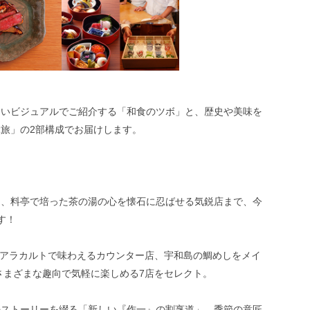
しいビジュアルでご紹介する「和食のツボ」と、歴史や美味を
旅」の2部構成でお届けします。
ら、料亭で培った茶の湯の心を懐石に忍ばせる気鋭店まで、今
す！
材をアラカルトで味わえるカウンター店、宇和島の鯛めしをメイ
、さまざまな趣向で気軽に楽しめる7店をセレクト。
のストーリーを綴る「新しい『作一』の割烹道」、季節の意匠