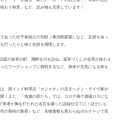
で味わう秋景」など、読み物も充実しています！
ンであった松平春嶽公の別邸（養浩館庭園）など、足跡を辿っ
鼓を打ったりと味と史跡を満喫します。
近話題の薬草の町、飛騨古川を訪ね、薬草づくしの会席が味わえ
使ったワークショップに挑戦するなど、身体が元気になる旅を
では、西インド料理店『カジャナ』の店主へメン・デイヴ家が
公開！また、「地酒の星たち」では、コロナ禍で酒蔵ロスにな
で筆者が胸を打たれた名言を綴った語録仕立てに！ほかにも、
武司の期待の新星」など、名物連載も変わらぬボルテージで見