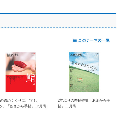
このテーマの一覧
年の締めくくりに、“すし
2年ぶりの奈良特集「あまから手
”を。「あまから手帖」12月号
帖」11月号