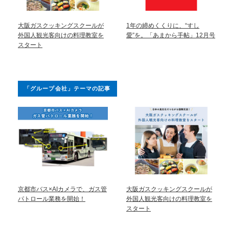
大阪ガスクッキングスクールが
1年の締めくくりに、“すし
外国人観光客向けの料理教室を
愛”を。「あまから手帖」12月号
スタート
「グループ会社」テーマの記事
京都市バス×AIカメラで、ガス管
大阪ガスクッキングスクールが
パトロール業務を開始！
外国人観光客向けの料理教室を
スタート