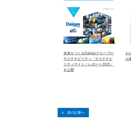
未来をつくるDaigasグループの
お
サステナビリティ「サステナビ
は
リティサイト／レポート2025」
を公開
前の記事へ