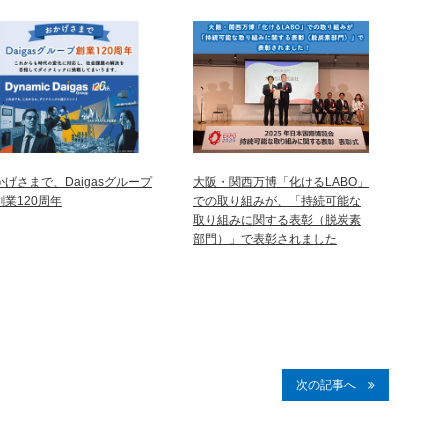
かげさまで、Daigasグループ
大阪・関西万博「化けるLABO」
創業120周年
での取り組みが、「持続可能な
取り組みに関する表彰（脱炭素
部門）」で表彰されました
次の記事へ