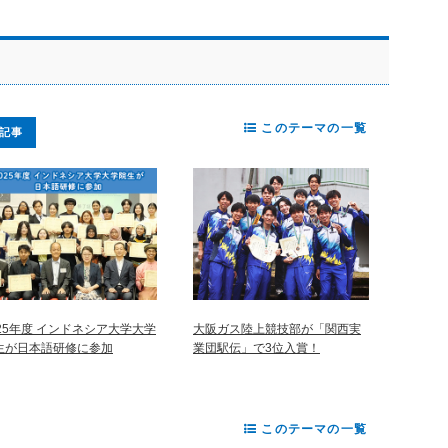
このテーマの一覧
記事
025年度 インドネシア大学大学
大阪ガス陸上競技部が「関西実
生が日本語研修に参加
業団駅伝」で3位入賞！
このテーマの一覧