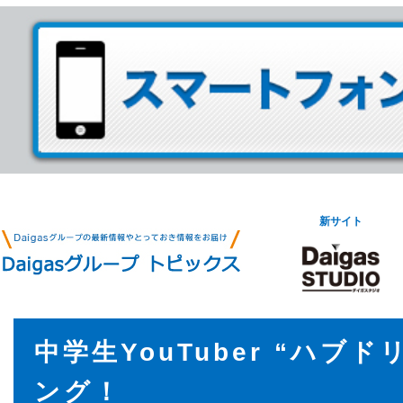
新サイト
中学生YouTuber “ハブド
ング！