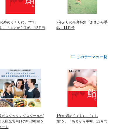
年の締めくくりに、“すし
2年ぶりの奈良特集「あまから手
”を。「あまから手帖」12月号
帖」11月号
このテーマの一覧
阪ガスクッキングスクールが
1年の締めくくりに、“すし
国人観光客向けの料理教室を
愛”を。「あまから手帖」12月号
タート