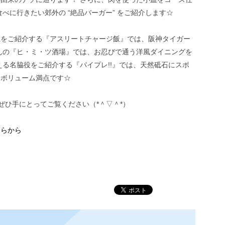
食べに行きたい郊外の “絶品バーガー” をご紹介します☆
皿をご紹介する『アスリートチャージ飯』では、阪神タイガー
んの『ヒ・ミ・ツ酒場』では、お忍びで通う洋風ダイニングを
える名脇役をご紹介する『バイプレ!!』では、天然砥石にスポ
もボリューム満点です☆
、ぜひ手にとってご覧ください（*＾▽＾*）
ちらから