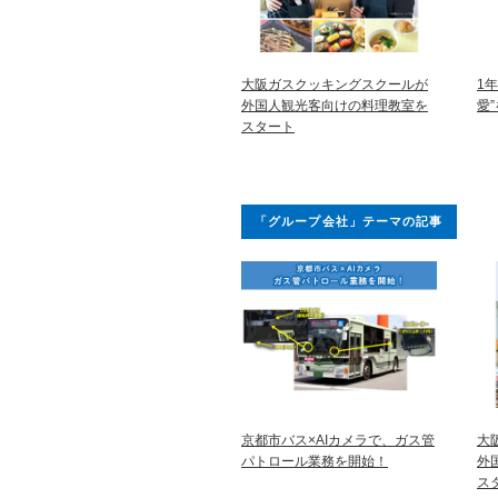
大阪ガスクッキングスクールが
1
外国人観光客向けの料理教室を
愛
スタート
「グループ会社」テーマの記事
京都市バス×AIカメラで、ガス管
大
パトロール業務を開始！
外
ス