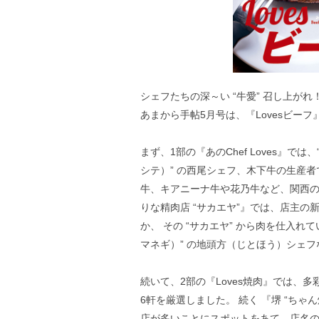
シェフたちの深～い “牛愛” 召し上がれ
あまから手帖5月号は、『Lovesビーフ
まず、1部の『あのChef Loves』では、“
シテ）” の西尾シェフ、木下牛の生産
牛、キアニーナ牛や花乃牛など、関西の
りな精肉店 “サカエヤ”』では、店主
か、 その “サカエヤ” から肉を仕入れている
マネギ）” の地頭方（じとほう）シェフ
続いて、2部の『Loves焼肉』では、
6軒を厳選しました。 続く 『堺 “ちゃん
店が多いことにスポットをあて、店名の