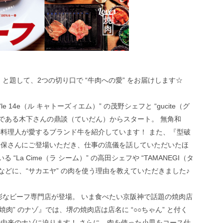
！
』と題して、2つの切り口で “牛肉への愛” をお届けします☆
le 14e（ル キャトーズィエム）” の茂野シェフと “gucite（グ
者である木下さんの鼎談（ていだん）からスタート。 無角和
料理人が愛するブランド牛を紹介しています！ また、『型破
の新保さんにご登場いただき、仕事の流儀を話していただいたほ
 “La Cime（ラ シーム）” の高田シェフや “TAMANEGI（タ
などに、“サカエヤ” の肉を使う理由を教えていただきました♪
多彩なビーフ専門店が登場。 いま食べたい京阪神で話題の焼肉店
焼肉” のナゾ』では、堺の焼肉店は店名に “○○ちゃん” と付く
由来のナゾに迫ります！ さらに、肉を使った小皿をコース仕