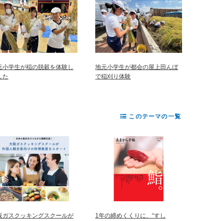
元小学生が稲の脱穀を体験し
地元小学生が都会の屋上田んぼ
した
で稲刈り体験
このテーマの一覧
阪ガスクッキングスクールが
1年の締めくくりに、“すし