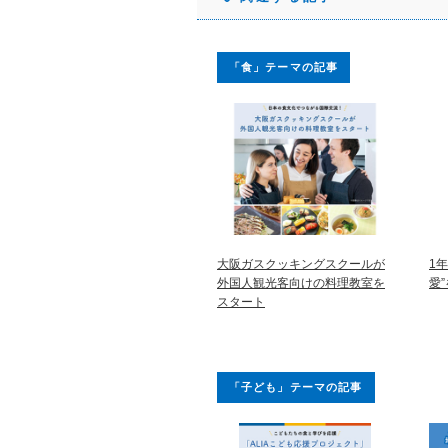
「食」テーマの記事
大阪ガスクッキングスクールが
1
外国人観光客向けの料理教室を
愛
スタート
「子ども」テーマの記事