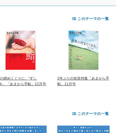
このテーマの一覧
年の締めくくりに、“すし
2年ぶりの奈良特集「あまから手
”を。「あまから手帖」12月号
帖」11月号
このテーマの一覧