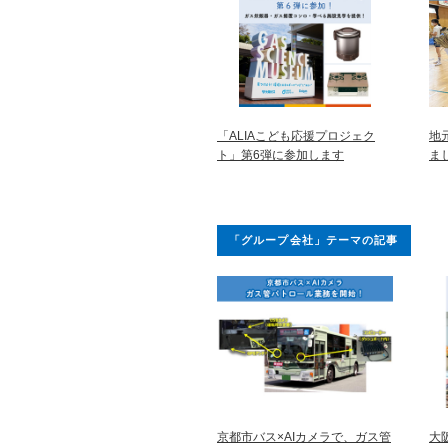
「ALIAこども応援プロジェク
地
ト」第6弾に参加します
ま
「グループ会社」テーマの記事
京都市バス×AIカメラで、ガス管
大