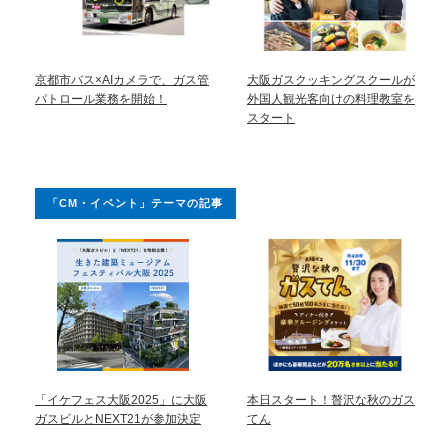
京都市バス×AIカメラで、ガス管
大阪ガスクッキングスクールが
パトロール業務を開始！
外国人観光客向けの料理教室を
スタート
「CM・イベント」テーマの記事
「イケフェス大阪2025」に大阪
本日スタート！贅沢な秋のガス
ガスビルとNEXT21が参加決定
てん