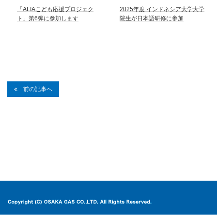
「ALIAこども応援プロジェク
2025年度 インドネシア大学大学
ト」第6弾に参加します
院生が日本語研修に参加
前の記事へ