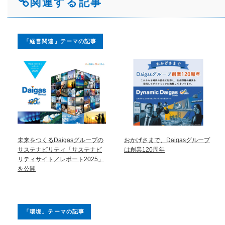
関連する記事
「経営関連」テーマの記事
未来をつくるDaigasグループの
おかげさまで、Daigasグループ
サステナビリティ「サステナビ
は創業120周年
リティサイト／レポート2025」
を公開
「環境」テーマの記事