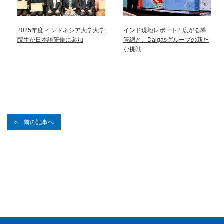
2025年度 インドネシア大学大学
インド現地レポート2 広がる導
院生が日本語研修に参加
管網と、Daigasグループの新た
な挑戦
前の記事へ