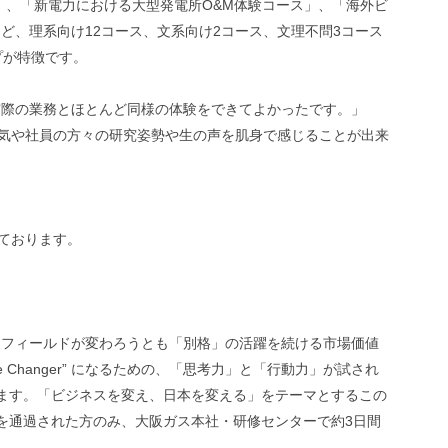
ス」、「新電力における大型発電所O&M体験コース」、「海外ビ
ど、理系向け12コース、文系向け2コース、文理不問3コース
プが特徴です。
実際の業務とほとんど同様の体験をできてよかったです。」
囲気や社員の方々の研究姿勢や生の声を肌身で感じることが出来
けております。
、フィールドが変わろうとも「別格」の活躍を続ける市場価値
 Changer” になるための、「思考力」と「行動力」が試され
ます。「ビジネスを変え、日本を変える」をテーマとするこの
を通過された方のみ、大阪ガス本社・研修センターで約3日間