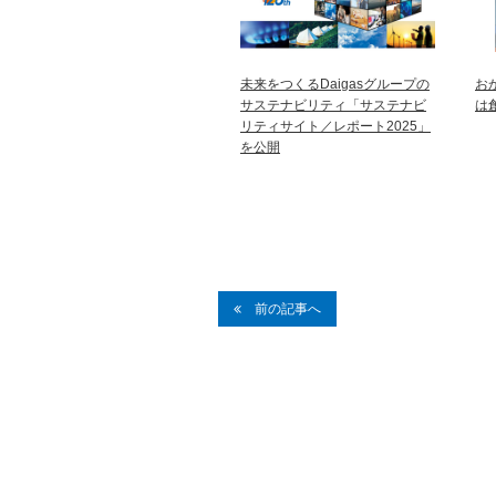
未来をつくるDaigasグループの
お
サステナビリティ「サステナビ
は
リティサイト／レポート2025」
を公開
前の記事へ