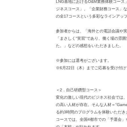
LNG基地におけるO&M業務体験コー
ジネスコース」、「企業財務コース」な
の全17コースという多彩なラインアッ
参加者からは、「海外との電話会議や
「まさしく“実習”であり、働く場の雰
た。」などの感想をいただきました。
※参加には選考がございます。
※6月22日（木）までご応募を受け付
＜2．自己研鑽型コース＞
変化の激しい現代のビジネス社会では
の高い人材が存在。そんな人材＝“Game
る約3時間のプログラムを体験いただき
コースでは、全国4都市での「予選会」
の「本戦」が行われます。