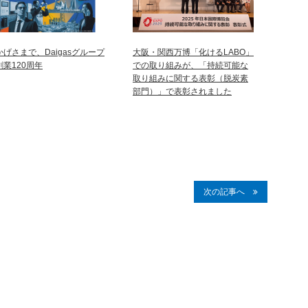
かげさまで、Daigasグループ
大阪・関西万博「化けるLABO」
創業120周年
での取り組みが、「持続可能な
取り組みに関する表彰（脱炭素
部門）」で表彰されました
次の記事へ