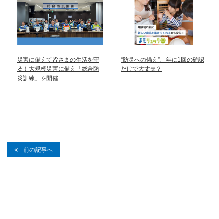
災害に備えて皆さまの生活を守
“防災への備え”、年に1回の確認
る！大規模災害に備え「総合防
だけで大丈夫？
災訓練」を開催
前の記事へ