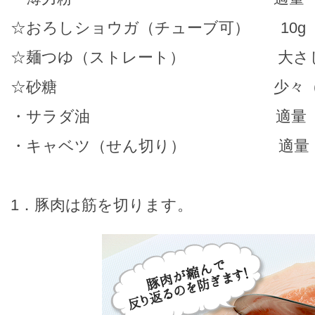
☆おろしショウガ（チューブ可） 10g
☆麺つゆ（ストレート） 大さじ
☆砂糖 少々（お好
・サラダ油 適量
・キャベツ（せん切り） 適量
1．豚肉は筋を切ります。