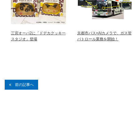
三宮オーパ2に「ドデカクッキー
京都市バス×AIカメラで、ガス管
スタジオ」登場
パトロール業務を開始！
前の記事へ