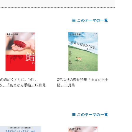
このテーマの一覧
年の締めくくりに、“すし
2年ぶりの奈良特集「あまから手
”を。「あまから手帖」12月号
帖」11月号
このテーマの一覧