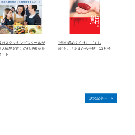
阪ガスクッキングスクールが
1年の締めくくりに、“すし
国人観光客向けの料理教室を
愛”を。「あまから手帖」12月号
タート
次の記事へ