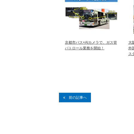
京都市バス×AIカメラで、ガス管
大
パトロール業務を開始！
外
ス
前の記事へ