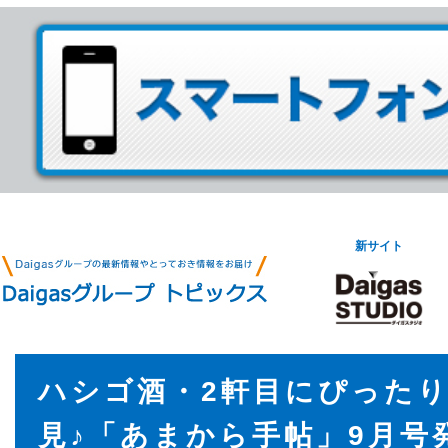
新サイト
ハシゴ酒・2軒目にぴった
見♪「あまから手帖」9月号