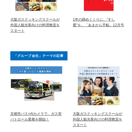
大阪ガスクッキングスクールが
1年の締めくくりに、“すし
外国人観光客向けの料理教室を
愛”を。「あまから手帖」12月号
スタート
「グループ会社」テーマの記事
京都市バス×AIカメラで、ガス管
大阪ガスクッキングスクールが
パトロール業務を開始！
外国人観光客向けの料理教室を
スタート