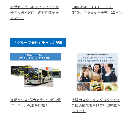
大阪ガスクッキングスクールが
1年の締めくくりに、“すし
外国人観光客向けの料理教室を
愛”を。「あまから手帖」12月号
スタート
「グループ会社」テーマの記事
京都市バス×AIカメラで、ガス管
大阪ガスクッキングスクールが
パトロール業務を開始！
外国人観光客向けの料理教室を
スタート