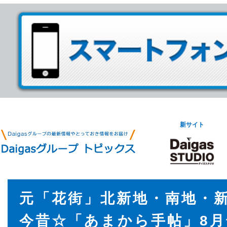
新サイト
元「花街」北新地・南地・
今昔☆「あまから手帖」8