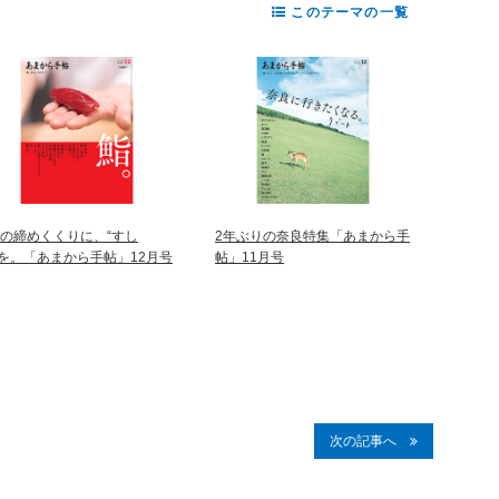
このテーマの一覧
年の締めくくりに、“すし
2年ぶりの奈良特集「あまから手
”を。「あまから手帖」12月号
帖」11月号
次の記事へ