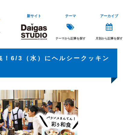
新サイト
テーマ
アーカイブ
テーマから記事を探す
月別から記事を探す
！6/3（水）にヘルシークッキン
♪