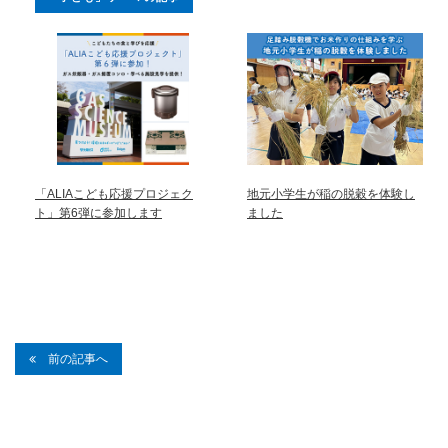
「ALIAこども応援プロジェク
地元小学生が稲の脱穀を体験し
ト」第6弾に参加します
ました
前の記事へ