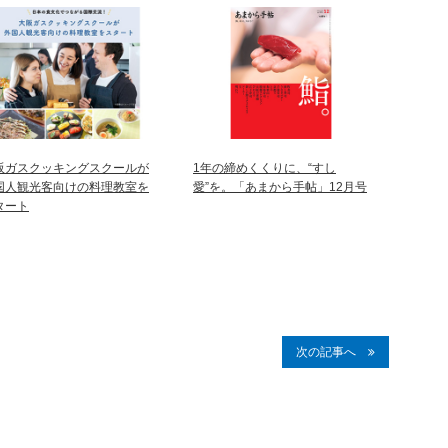
阪ガスクッキングスクールが
1年の締めくくりに、“すし
国人観光客向けの料理教室を
愛”を。「あまから手帖」12月号
タート
次の記事へ