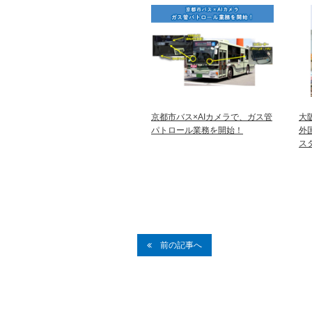
京都市バス×AIカメラで、ガス管
大
パトロール業務を開始！
外
ス
前の記事へ