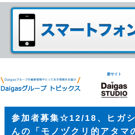
新サイト
参加者募集☆12/18、ヒガ
んの「モノヅクリ的アタマ