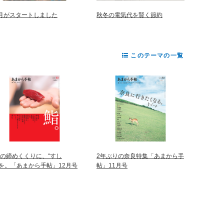
2月がスタートしました
秋冬の電気代を賢く節約
このテーマの一覧
年の締めくくりに、“すし
2年ぶりの奈良特集「あまから手
”を。「あまから手帖」12月号
帖」11月号