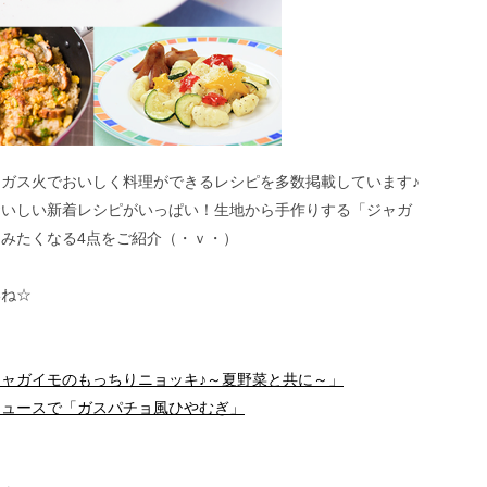
ガス火でおいしく料理ができるレシピを多数掲載しています♪
おいしい新着レシピがいっぱい！生地から手作りする「ジャガ
みたくなる4点をご紹介（・ｖ・）
いね☆
ャガイモのもっちりニョッキ♪～夏野菜と共に～」
ジュースで「ガスパチョ風ひやむぎ」