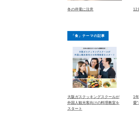
冬の停電に注意
1
「食」テーマの記事
大阪ガスクッキングスクールが
1
外国人観光客向けの料理教室を
愛
スタート