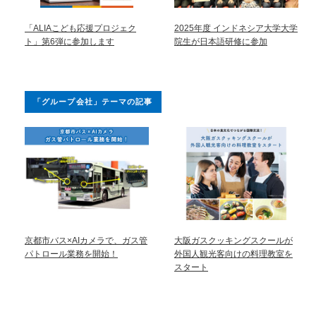
「ALIAこども応援プロジェク
2025年度 インドネシア大学大学
ト」第6弾に参加します
院生が日本語研修に参加
「グループ会社」テーマの記事
京都市バス×AIカメラで、ガス管
大阪ガスクッキングスクールが
パトロール業務を開始！
外国人観光客向けの料理教室を
スタート