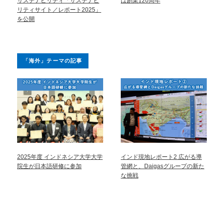
サステナビリティ「サステナビ
は創業120周年
リティサイト／レポート2025」
を公開
「海外」テーマの記事
2025年度 インドネシア大学大学
インド現地レポート2 広がる導
院生が日本語研修に参加
管網と、Daigasグループの新た
な挑戦