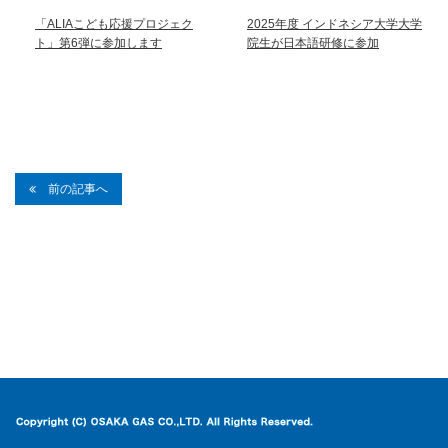
「ALIAこども応援プロジェク
2025年度 インドネシア大学大学
ト」第6弾に参加します
院生が日本語研修に参加
前の記事へ