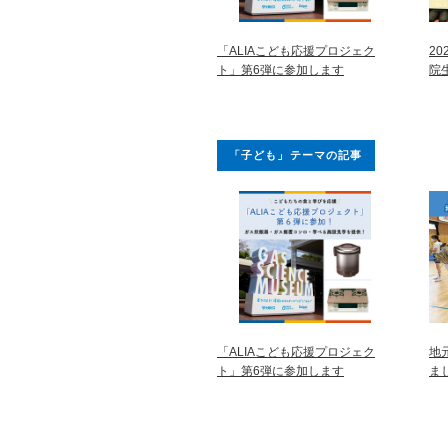
「ALIAこども応援プロジェク
2
ト」第6弾に参加します
院
「子ども」テーマの記事
「ALIAこども応援プロジェク
地
ト」第6弾に参加します
ま