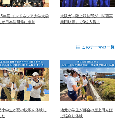
025年度 インドネシア大学大学
大阪ガス陸上競技部が「関西実
生が日本語研修に参加
業団駅伝」で3位入賞！
このテーマの一覧
元小学生が稲の脱穀を体験し
地元小学生が都会の屋上田んぼ
した
で稲刈り体験