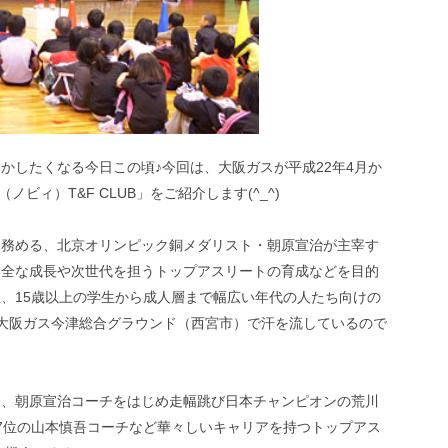
かしたくなる今日この頃♪今回は、大阪ガスが平成22年4月か
ビィ）T&F CLUB」をご紹介します(^_^)
を務める、北京オリンピック銅メダリスト・朝原宣治が主宰す
健全な成長や次世代を担うトップアスリートの育成などを目的
、15歳以上の学生から成人層まで幅広い年代の人たち向けの
大阪ガス今津総合グラウンド（西宮市）で汗を流しているので
は、朝原宣治コーチをはじめ走幅跳び日本チャンピオンの荒川
m7位の山本慎吾コーチなど華々しいキャリアを持つトップアス