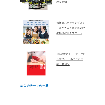
務を開始！
大阪ガスクッキングスク
ールが外国人観光客向け
の料理教室をスタート
1年の締めくくりに、“す
し愛”を。「あまから手
帖」12月号
このテーマの一覧