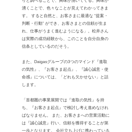
りと調べることで、興味が湧いてくる。興味が
湧くことで、色々なことが見えてわかってきま
す。 すると自然と、お客さまに最適な “提案・
判断・行動” ができ、お客さまとの信頼が生ま
れ、仕事がうまく進むようになる」。松井さん
は実際の成功経験から、このことを自分自身の
信条としているのだそう。
また、Daigasグループの3つのマインド『進取
の気性』、『お客さま起点』、『誠心誠意・使
命感』については、「どれも欠かせない」と話
します。
「首都圏の事業展開では『進取の気性』を持
ち、『お客さま起点』で検討し考え進めなけれ
ばなりません。 また、お客さまへの営業活動に
は『誠心誠意』行い、信頼を獲得することが第
一歩となります。 会社立ち上げに携わっている