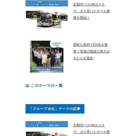
京都市バス×AIカメラ
で、ガス管パトロール業
務を開始！
柔軟な発想でDX化を推
進！現場の地道な努力が
もたらす進化
このテーマの一覧
「グループ会社」テーマの記事
京都市バス×AIカメラ
で、ガス管パトロール業