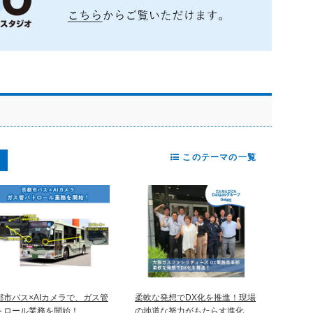
このテーマの一覧
都市バス×AIカメラで、ガス管
柔軟な発想でDX化を推進！現場
トロール業務を開始！
の地道な努力がもたらす進化