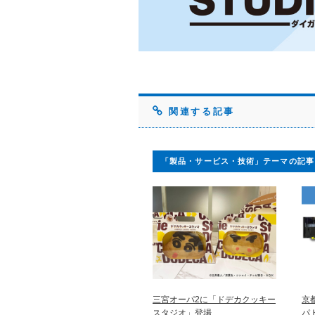
関連する記事
「製品・サービス・技術」テーマの記事
三宮オーパ2に「ドデカクッキー
京
スタジオ」登場
パ