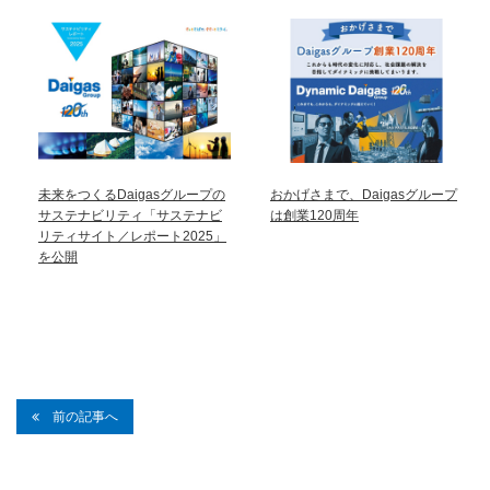
未来をつくるDaigasグループの
おかげさまで、Daigasグループ
サステナビリティ「サステナビ
は創業120周年
リティサイト／レポート2025」
を公開
前の記事へ