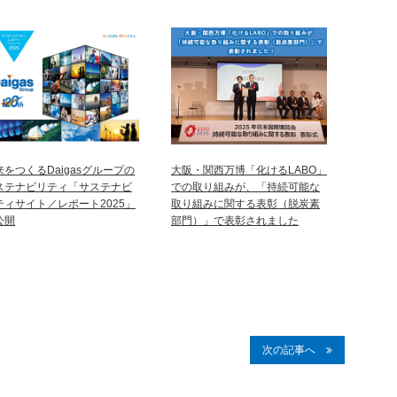
来をつくるDaigasグループの
大阪・関西万博「化けるLABO」
ステナビリティ「サステナビ
での取り組みが、「持続可能な
ティサイト／レポート2025」
取り組みに関する表彰（脱炭素
公開
部門）」で表彰されました
次の記事へ