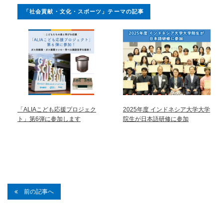
「社会貢献・文化・スポーツ」テーマの記事
「ALIAこども応援プロジェク
2025年度 インドネシア大学大学
ト」第6弾に参加します
院生が日本語研修に参加
前の記事へ