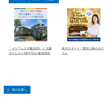
「イケフェス大阪2025」に大阪
本日スタート！贅沢な秋のガス
ガスビルとNEXT21が参加決定
てん
前の記事へ