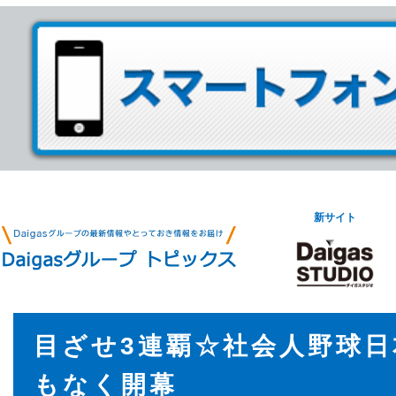
新サイト
目ざせ3連覇☆社会人野球日
もなく開幕