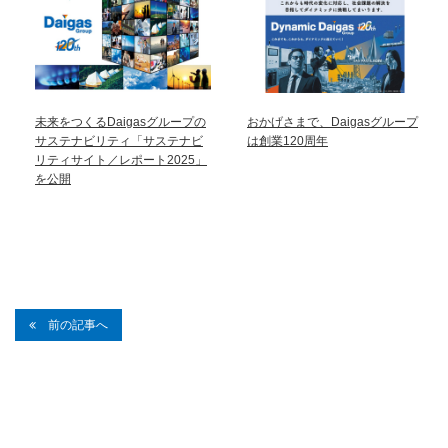
未来をつくるDaigasグループの
おかげさまで、Daigasグループ
サステナビリティ「サステナビ
は創業120周年
リティサイト／レポート2025」
を公開
前の記事へ