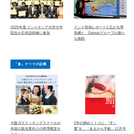
2025年度 インドネシア大学大学
インド現地レポート2 広がる導
院生が日本語研修に参加
管網と、Daigasグループの新た
な挑戦
「食」テーマの記事
大阪ガスクッキングスクールが
1年の締めくくりに、“すし
外国人観光客向けの料理教室を
愛”を。「あまから手帖」12月号