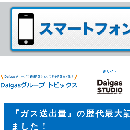
新サイト
『ガス送出量』の歴代最大
ました！