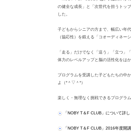
の健全な成長」と「次世代を担うトップ
した。
子どもからシニアの方まで、幅広い年
（協応性）を鍛える「コオーディネー
「走る」だけでなく「這う」「立つ」
体力のレベルアップと脳の活性化をは
プログラムを受講した子どもたちの中
よ（*＾▽＾*）
楽しく・無理なく挑戦できるプログラ
「NOBY T＆F CLUB」について詳
「NOBY T＆F CLUB」2016年度