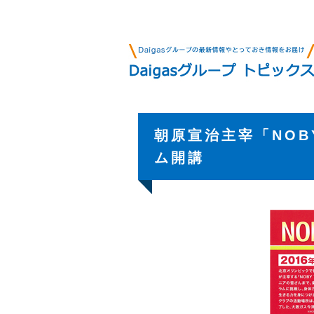
朝原宣治主宰「NO
ム開講