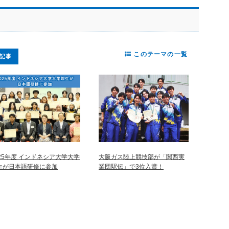
このテーマの一覧
記事
025年度 インドネシア大学大学
大阪ガス陸上競技部が「関西実
生が日本語研修に参加
業団駅伝」で3位入賞！