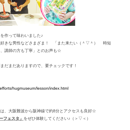
を作って味わいました♪
理好きな男性などさまざま！ 「また来たい（＾▽＾） 時短
し、講師の方も丁寧」とのお声も☆
がまだまだありますので、要チェックです！
efforts/hugmuseum/lesson/index.html
は、大阪難波から阪神線で約8分とアクセスも良好☆
マーフェスタ」
をぜひ体験してください♪（＞▽＜）