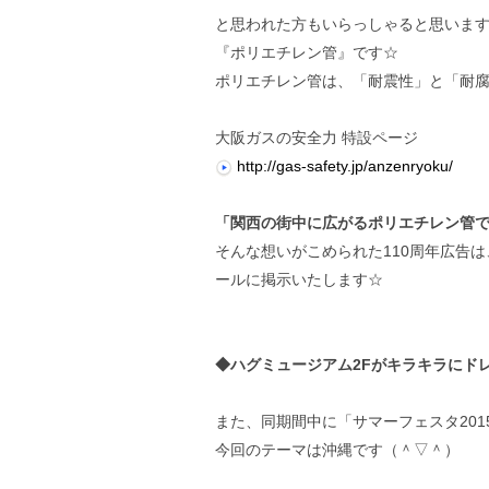
と思われた方もいらっしゃると思います
『ポリエチレン管』です☆
ポリエチレン管は、「耐震性」と「耐腐
大阪ガスの安全力 特設ページ
http://gas-safety.jp/anzenryoku/
「関西の街中に広がるポリエチレン管
そんな想いがこめられた110周年広告
ールに掲示いたします☆
◆ハグミュージアム2Fがキラキラにド
また、同期間中に「サマーフェスタ201
今回のテーマは沖縄です（＾▽＾）