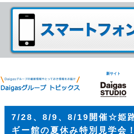
新サイト
7/28、8/9、8/19開催☆
ギー館の夏休み特別見学会