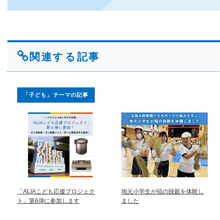
関連する記事
「子ども」テーマの記事
「ALIAこども応援プロジェク
地元小学生が稲の脱穀を体験し
ト」第6弾に参加します
ました