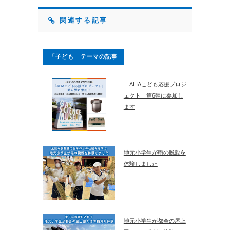
関連する記事
「子ども」テーマの記事
「ALIAこども応援プロジ
ェクト」第6弾に参加し
ます
地元小学生が稲の脱穀を
体験しました
地元小学生が都会の屋上