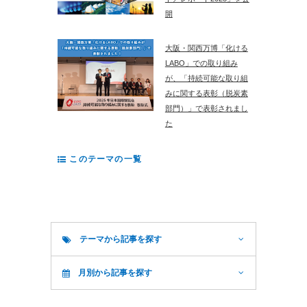
開
大阪・関西万博「化ける
LABO」での取り組み
が、「持続可能な取り組
みに関する表彰（脱炭素
部門）」で表彰されまし
た
このテーマの一覧
テーマから記事を探す
月別から記事を探す