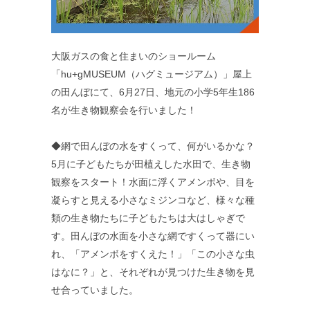
大阪ガスの食と住まいのショールーム
「hu+gMUSEUM（ハグミュージアム）」屋上
の田んぼにて、6月27日、地元の小学5年生186
名が生き物観察会を行いました！
◆網で田んぼの水をすくって、何がいるかな？
5月に子どもたちが田植えした水田で、生き物
観察をスタート！水面に浮くアメンボや、目を
凝らすと見える小さなミジンコなど、様々な種
類の生き物たちに子どもたちは大はしゃぎで
す。田んぼの水面を小さな網ですくって器にい
れ、「アメンボをすくえた！」「この小さな虫
はなに？」と、それぞれが見つけた生き物を見
せ合っていました。