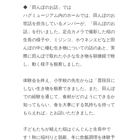
◆「田んぼのお話」では
ハグミュージアム内のホールでは、田んぼのお
世話を担当しているメンバーが、「田んぼのお
話」を行いました。定点カメラで撮影した稲の
生長の様子や、ミジンコ、ホウネンエビなど田
んぼの中に棲む生き物についての話のあと、実
際に田んぼで取れた小さな生き物を顕微鏡で映
し、動く様子を観察しました。
体験会を終え、小学校の先生からは「普段目に
しない生き物を観察できました。また、田んぼ
での経験を通じて、食材がどのようにできるか
知ってもらい、食を大事にする気持ちを持って
もらえれば」とお話いただきました。
子どもたちが植えた稲はぐんぐんと生長中で
す！秋に稲刈りと脱穀、冬に炊飯調理を体験予