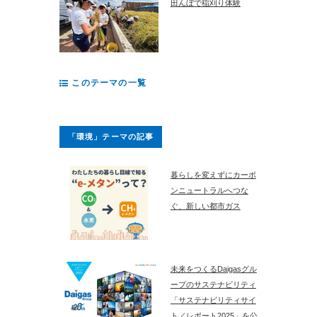
田んぼで稲刈り体験
このテーマの一覧
「環境」テーマの記事
暮らしを変えずにカーボ
ンニュートラルへつな
ぐ、新しい都市ガス
未来をつくるDaigasグル
ープのサステナビリティ
「サステナビリティサイ
ト／レポート2025」を公