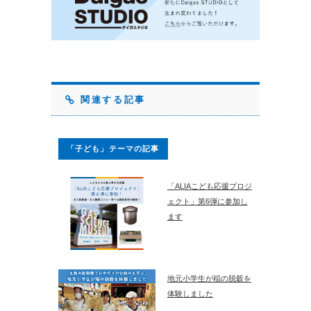
関連する記事
「子ども」テーマの記事
「ALIAこども応援プロジ
ェクト」第6弾に参加し
ます
地元小学生が稲の脱穀を
体験しました