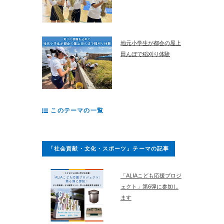
地元小学生が都会の屋上
田んぼで稲刈り体験
このテーマの一覧
「社会貢献・文化・スポーツ」テーマの記事
「ALIAこども応援プロジ
ェクト」第6弾に参加し
ます