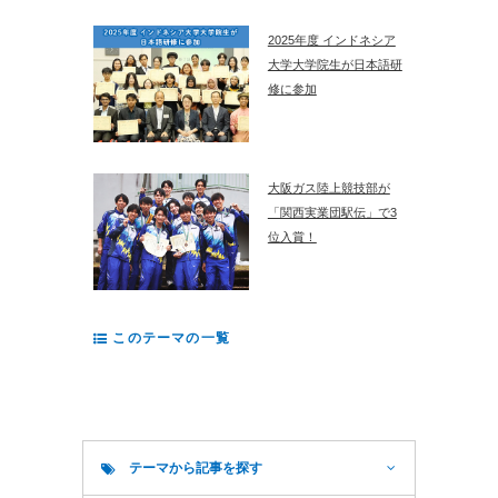
2025年度 インドネシア
大学大学院生が日本語研
修に参加
大阪ガス陸上競技部が
「関西実業団駅伝」で3
位入賞！
このテーマの一覧
テーマから記事を探す