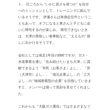
ト。 日ごろから “いかに若さを保つか” を自分
へのミッションとして、トレーニングに励んで
いるそうです。 伊瀬さんは単身赴任中というこ
ともあって、オフになると奥さんと子どもに会
いに帰宅するのが楽しみ。 帰宅できないとき
は、大津の美味しい食事処など、“ええもの” 探
しに出かけるそうです。
会社としては発足1年目のBBEですが、ガス・
水道事業を通じ「住み続けたいまち大津」に貢
献できるよう「市民（お客さま）よし」、「官
（大津市）よし」、「地元企業よし」の「三方
よし」の “地域密着型の企業” を目指していきま
すと、メンバーは揃って笑顔を見せてくれまし
た。
これからも『大阪ガス通信』ではさまざまなフ