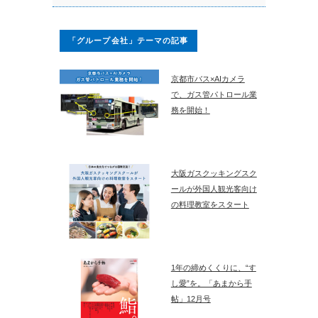
「グループ会社」テーマの記事
京都市バス×AIカメラ
で、ガス管パトロール業
務を開始！
大阪ガスクッキングスク
ールが外国人観光客向け
の料理教室をスタート
1年の締めくくりに、“す
し愛”を。「あまから手
帖」12月号