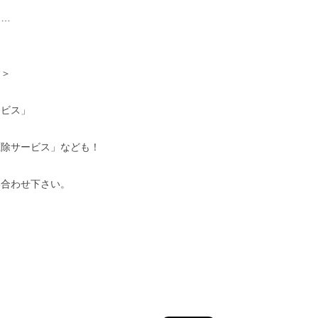
ら…
す＞
ービス」
」
駆除サービス」なども！
い合わせ下さい。