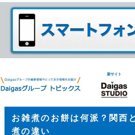
新サイト
お雑煮のお餅は何派？関西
煮の違い