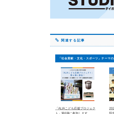
関連する記事
「社会貢献・文化・スポーツ」テーマの
「ALIAこども応援プロジェク
2
ト」第6弾に参加します
院