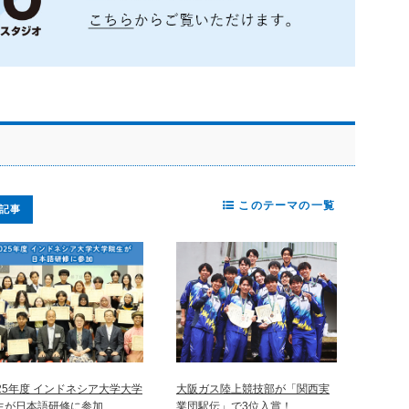
このテーマの一覧
記事
025年度 インドネシア大学大学
大阪ガス陸上競技部が「関西実
生が日本語研修に参加
業団駅伝」で3位入賞！