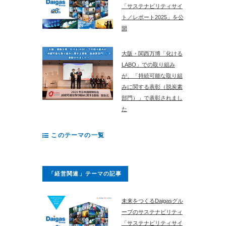
「サステナビリティサイ
ト／レポート2025」を公
開
大阪・関西万博「化ける
LABO」での取り組み
が、「持続可能な取り組
みに関する表彰（脱炭素
部門）」で表彰されまし
た
このテーマの一覧
「経営関連」テーマの記事
未来をつくるDaigasグル
ープのサステナビリティ
「サステナビリティサイ