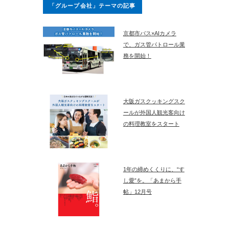
「グループ会社」テーマの記事
京都市バス×AIカメラ
で、ガス管パトロール業
務を開始！
大阪ガスクッキングスク
ールが外国人観光客向け
の料理教室をスタート
1年の締めくくりに、“す
し愛”を。「あまから手
帖」12月号