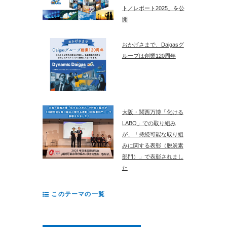
ト／レポート2025」を公
開
おかげさまで、Daigasグ
ループは創業120周年
大阪・関西万博「化ける
LABO」での取り組み
が、「持続可能な取り組
みに関する表彰（脱炭素
部門）」で表彰されまし
た
このテーマの一覧